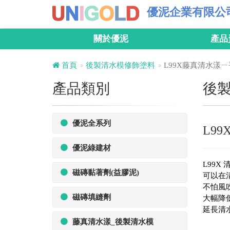
優泥企業有限公
關於優泥
產品
首頁
後製清水模修飾塗料
L99X藤真清水漾
產品類別
後
優泥全系列
L9
優泥綠建材
L99X
磁磚黏著劑(益膠泥)
可以在
不怕風
磁磚填縫劑
大幅降
延長清
藤真清水漾_後製清水模