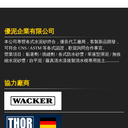
優泥企業有限公司
本公司專營各式水泥砂拌合，優良代工廠商，客製新品開發，
可符合 CNS / ASTM 等各式認證，歡迎詢問合作事宜。
營業項目：黏著劑 / 填縫劑 / 各式防水砂漿 / 單液型彈泥 / 無收
縮水泥砂漿 / 自平泥 / 藤真清水漾後製清水模專用批土............
協力廠商