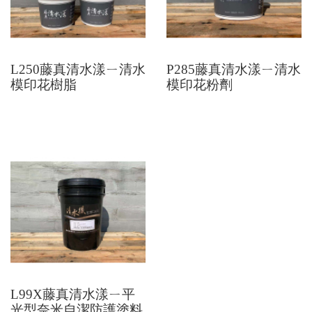
L250藤真清水漾ㄧ清水
P285藤真清水漾ㄧ清水
模印花樹脂
模印花粉劑
L99X藤真清水漾ㄧ平
光型奈米自潔防護塗料