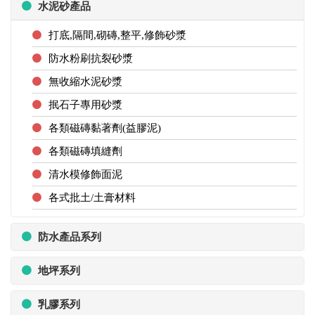
水泥砂產品
打底,隔間,砌磚,整平,修飾砂漿
防水粉刷抗裂砂漿
無收縮水泥砂漿
抿石子專用砂漿
各類磁磚黏著劑(益膠泥)
各類磁磚填縫劑
清水模修飾面泥
各式批土/土膏材料
防水產品系列
地坪系列
乳膠系列