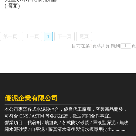
(牆面)
第一頁
上一頁
1
下一頁
尾頁
目前在第
1
頁
/
共
1
頁
轉到
頁
優泥企業有限公司
本公司專營各式水泥砂拌合，優良代工廠商，客製新品開發，
可符合 CNS / ASTM 等各式認證，歡迎詢問合作事宜。
營業項目：黏著劑 / 填縫劑 / 各式防水砂漿 / 單液型彈泥 / 無收
縮水泥砂漿 / 自平泥 / 藤真清水漾後製清水模專用批土............