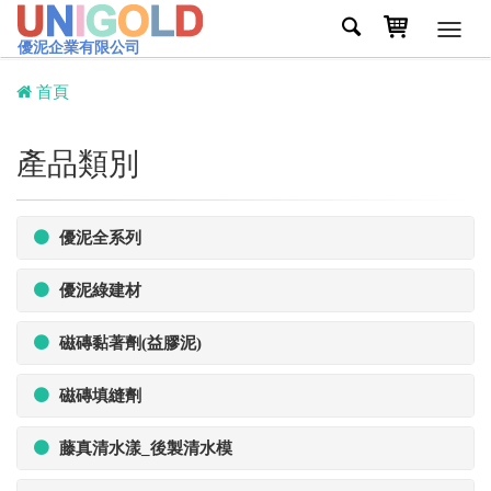
Toggl
優泥企業有限公司
navig
首頁
產品類別
優泥全系列
優泥綠建材
磁磚黏著劑(益膠泥)
磁磚填縫劑
藤真清水漾_後製清水模