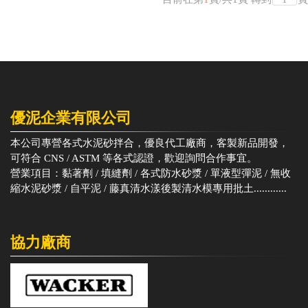
優泥企業有限公司
本公司專營各式水泥砂拌合，優良代工廠商，客製新品開發，
可符合 CNS / ASTM 等各式認證，歡迎詢問合作事宜。
營業項目：黏著劑 / 填縫劑 / 各式防水砂漿 / 單液型彈泥 / 無收
縮水泥砂漿 / 自平泥 / 藤真清水漾後製清水模專用批土............
協力廠商