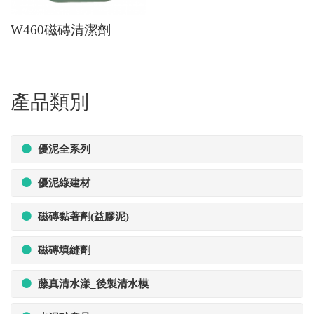
W460磁磚清潔劑
產品類別
優泥全系列
優泥綠建材
磁磚黏著劑(益膠泥)
磁磚填縫劑
藤真清水漾_後製清水模