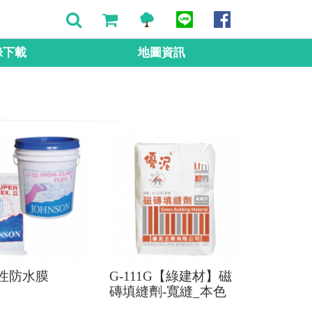
錄下載
地圖資訊
性防水膜
G-111G【綠建材】磁
磚填縫劑-寬縫_本色