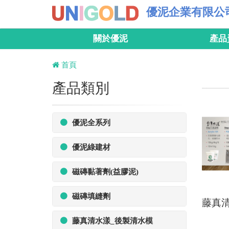
優泥企業有限公
關於優泥
產品
首頁
產品類別
優泥全系列
優泥綠建材
磁磚黏著劑(益膠泥)
磁磚填縫劑
藤真
藤真清水漾_後製清水模