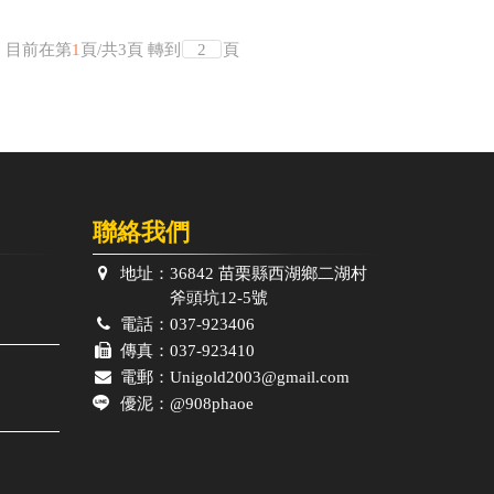
目前在第
1
頁
/
共
3
頁
轉到
頁
聯絡我們
地址：
36842 苗栗縣西湖鄉二湖村
斧頭坑12-5號
電話：
037-923406
傳真：
037-923410
電郵：
Unigold2003@gmail.com
優泥：
@908phaoe