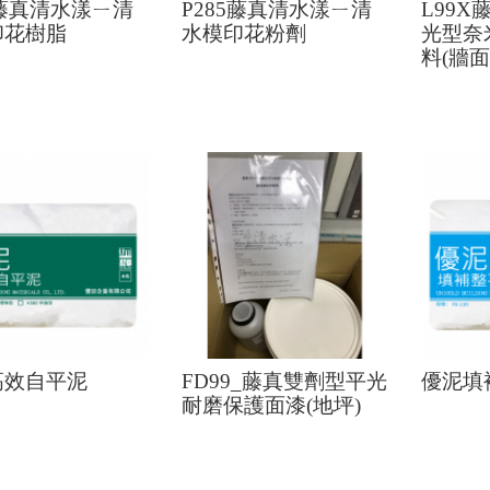
0藤真清水漾ㄧ清
P285藤真清水漾ㄧ清
L99
印花樹脂
水模印花粉劑
光型奈
料(牆面
高效自平泥
FD99_藤真雙劑型平光
優泥填
耐磨保護面漆(地坪)