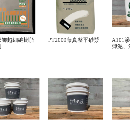
彩飾超細縫樹脂
PT2000藤真整平砂漿
A101
劑
彈泥、