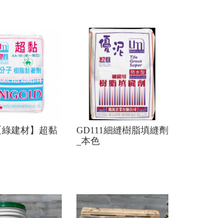
0【綠建材】超黏
GD111細縫樹脂填縫劑
_本色