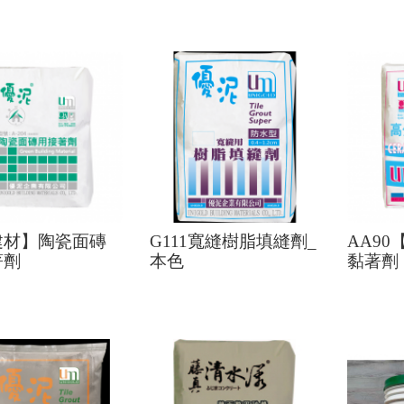
建材】陶瓷面磚
G111寬縫樹脂填縫劑_
AA9
著劑
本色
黏著劑