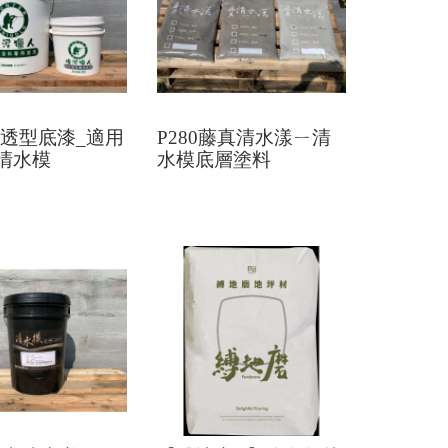
滲透型底漆_適用
P280藤真清水漾ㄧ清
清水模
水模底層塗料