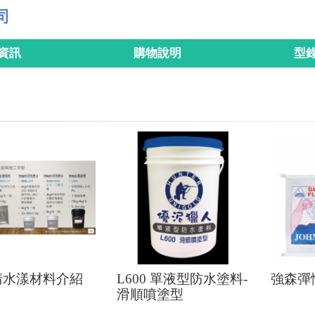
司
資訊
購物說明
型
清水漾材料介紹
L600 單液型防水塗料-
強森彈
滑順噴塗型