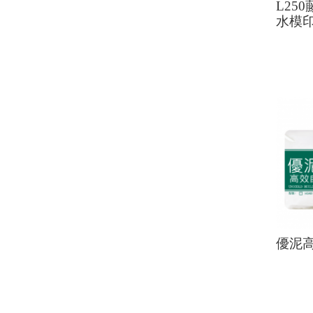
L25
水模
優泥