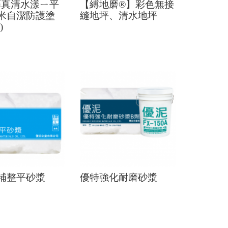
X藤真清水漾ㄧ平
【縛地磨®】彩色無接
米自潔防護塗
縫地坪、清水地坪
)
補整平砂漿
優特強化耐磨砂漿