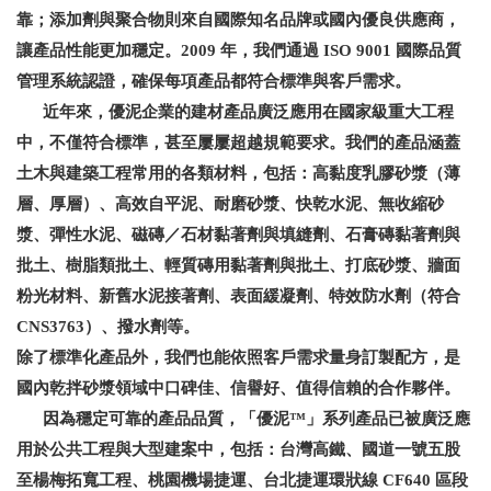
靠；添加劑與聚合物則來自國際知名品牌或國內優良供應商，
讓產品性能更加穩定。
2009
年，我們通過
ISO 9001
國際品質
管理系統認證，確保每項產品都符合標準與客戶需求。
近年來，優泥企業的建材產品廣泛應用在國家級重大工程
中，不僅符合標準，甚至屢屢超越規範要求。我們的產品涵蓋
土木與建築工程常用的各類材料，包括：高黏度乳膠砂漿（薄
層、厚層）、高效自平泥、耐磨砂漿、快乾水泥、無收縮砂
漿、彈性水泥、磁磚／石材黏著劑與填縫劑、石膏磚黏著劑與
批土、樹脂類批土、輕質磚用黏著劑與批土、打底砂漿、牆面
粉光材料、新舊水泥接著劑、表面緩凝劑、特效防水劑（符合
CNS3763
）、撥水劑等。
除了標準化產品外，我們也能依照客戶需求量身訂製配方，是
國內乾拌砂漿領域中口碑佳、信譽好、值得信賴的合作夥伴。
因為穩定可靠的產品品質，「優泥
™
」系列產品已被廣泛應
用於公共工程與大型建案中，包括：台灣高鐵、國道一號五股
至楊梅拓寬工程、桃園機場捷運、台北捷運環狀線
CF640
區段