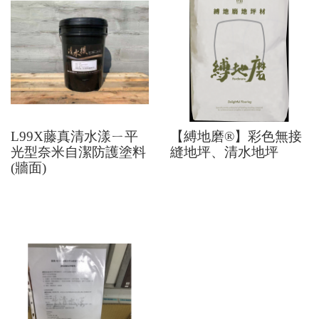
L99X藤真清水漾ㄧ平
【縛地磨®】彩色無接
光型奈米自潔防護塗料
縫地坪、清水地坪
(牆面)