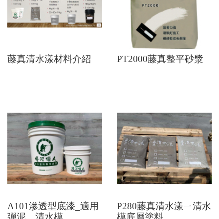
藤真清水漾材料介紹
PT2000藤真整平砂漿
A101滲透型底漆_適用
P280藤真清水漾ㄧ清水
彈泥、清水模
模底層塗料