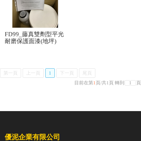
FD99_藤真雙劑型平光
耐磨保護面漆(地坪)
第一頁
上一頁
1
下一頁
尾頁
目前在第
1
頁
/
共
1
頁
轉到
頁
優泥企業有限公司