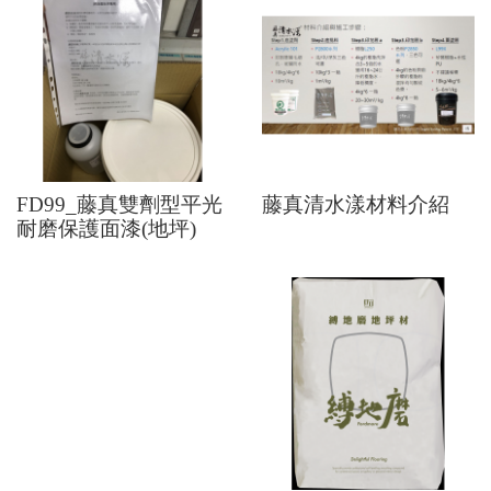
FD99_藤真雙劑型平光
藤真清水漾材料介紹
耐磨保護面漆(地坪)