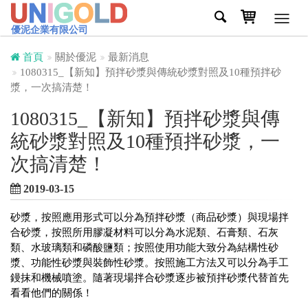
Toggl
優泥企業有限公司
navig
首頁
關於優泥
最新消息
1080315_【新知】預拌砂漿與傳統砂漿對照及10種預拌砂
漿，一次搞清楚！
1080315_【新知】預拌砂漿與傳
統砂漿對照及10種預拌砂漿，一
次搞清楚！
2019-03-15
砂漿，按照應用形式可以分為預拌砂漿（商品砂漿）與現場拌
合砂漿，按照所用膠凝材料可以分為水泥類、石膏類、石灰
類、水玻璃類和磷酸鹽類；按照使用功能大致分為結構性砂
漿、功能性砂漿與裝飾性砂漿。按照施工方法又可以分為手工
鏝抹和機械噴塗。隨著現場拌合砂漿逐步被預拌砂漿代替首先
看看他們的關係！