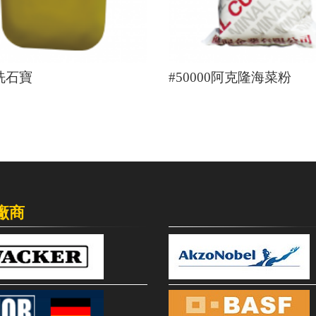
8洗石寶
#50000阿克隆海菜粉
廠商