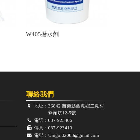
W405撥水劑
聯絡我們
地址：
36842 苗栗縣西湖鄉二湖村
斧頭坑12-5號
電話：
037-923406
傳真：
037-923410
電郵：
Unigold2003@gmail.com