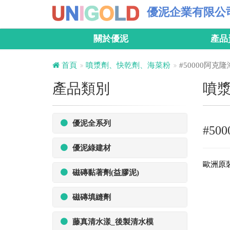
優泥企業有限公
關於優泥
產品
首頁
噴漿劑、快乾劑、海菜粉
#50000阿克
產品類別
噴
優泥全系列
#5
優泥綠建材
歐洲原
磁磚黏著劑(益膠泥)
磁磚填縫劑
藤真清水漾_後製清水模