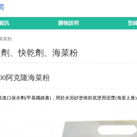
司
資訊
購物說明
型
隆海菜粉
漿劑、快乾劑、海菜粉
0000阿克隆海菜粉
裝進口保水劑(甲基纖維素)，用於水泥砂塗佈前底塗用泥漿(海菜土膏