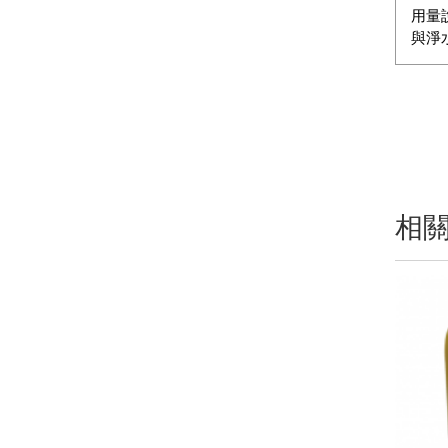
用量說
與淨
相