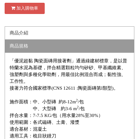
加入購物車
商品介紹
商品規格
「優泥超黏 陶瓷面磚用接著劑」通過綠建材標章，是以普
特蘭水泥為基礎，拌合精選顆粒均勻矽砂、甲基纖維素、
強塑劑與多種化學助劑，用最佳比例混合而成；黏性強、
工作性。
接著力符合國家標準(CNS 12611 :陶瓷面磚第I類型)。
2
施作面積：中、小型磚 約8-12m
/包
2
中、大型磚 約3-6 m
/包
拌合水量：7-7.5 KG/包（用水量28%至30%）
使用範圍：各式磁磚、土膏、潑漿
適合基材：混凝土
適用工具：梳目狀鏝刀