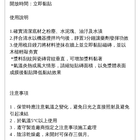
開放時間：立即黏貼
使用說明
1.確實清潔底材之粉塵、水泥塊、油汙及水漬
2.拌合清水以機器攪拌均勻後，靜置3分鐘讓藥劑發揮功效
3.使用梳目鏝刀將材料塗抹在牆上並立即黏貼磁磚，並以
木槌輕敲夯實
*漿料刮紋與瓷磚背紋垂直，可增加漿料黏著
*氣溫炎熱或風大情形，請縮短貼磚面積，以免漿體表面
成膜後黏貼降低黏結效果
注意事項
1．保管時應注意氣溫之變化，避免日光之直接照射及避免
引起凍結
2．於氣溫5°C以上使用
3．遵守製造廠商指定之注意事項施工處理
4．陰涼乾燥處，未開封可保存三個月。